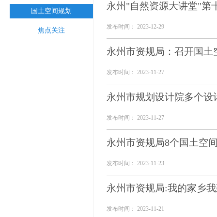
永州"自然资源大讲堂"第
国土空间规划
发布时间： 2023-12-29
焦点关注
永州市资规局：召开国土
发布时间： 2023-11-27
永州市规划设计院多个设
发布时间： 2023-11-27
永州市资规局8个国土空
发布时间： 2023-11-23
永州市资规局:我的家乡
发布时间： 2023-11-21