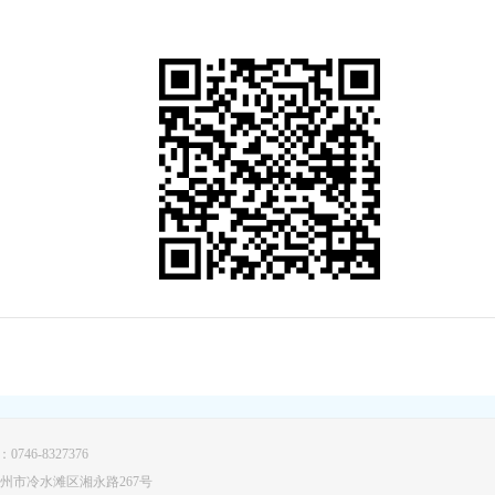
46-8327376
永州市冷水滩区湘永路267号