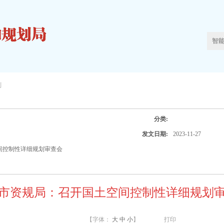
划
分类:
发文日期:
2023-11-27
间控制性详细规划审查会
市资规局：召开国土空间控制性详细规划
【字体：
大
中
小
】
打印