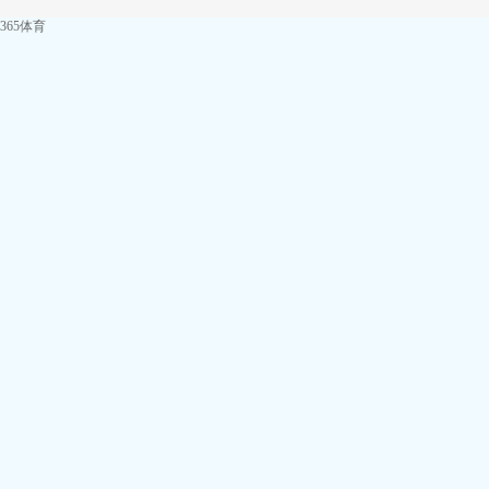
365体育