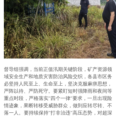
督导组强调，当前正值汛期关键阶段，矿产资源领
域安全生产和地质灾害防治风险交织，各县市区务
必坚持人民至上、生命至上，坚决克服麻痹思想，
严阵以待、严防死守。要紧盯短时强降雨和夜间等
重点时段，严格落实"四个一律"要求，一旦出现险
情迹象，果断转移受威胁群众，做到应转尽转、不
落一人。要持续保持"打非治违"高压态势，对超深