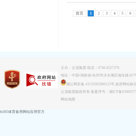
首页
1
2
3
4
5
6
主办：云顶集团 电话：0746-8327376
地址：中国•湖南省•永州市冷水滩区湘永路267
湘公网安备 43110302000125号
政府网站标识码：
云顶集团版权所有
备案序号：湘ICP备0500937
网站地图
bt365体育备用网站应用官方