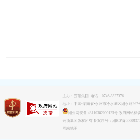
主办：云顶集团 电话：0746-8327376
地址：中国•湖南省•永州市冷水滩区湘永路267
湘公网安备 43110302000125号
政府网站标识码：
云顶集团版权所有
备案序号：湘ICP备0500937
网站地图