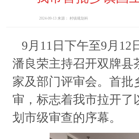
2024-09-13
来源：
村镇规划科
9月11日下午至9月
潘良荣主持召开双牌县
家及部门评审会。首批
审，标志着我市拉开了
划市级审查的序幕。