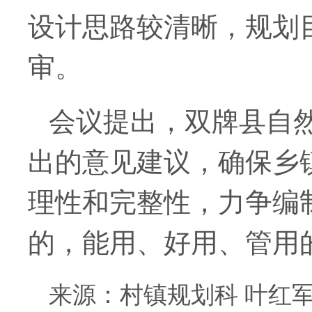
设计思路较清晰，规划
审。
会议提出，双牌县自
出的意见建议，确保乡
理性和完整性，力争编
的，能用、好用、管用
来源：村镇规划科 叶红