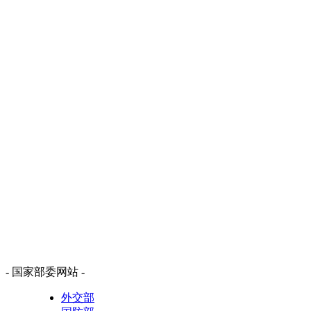
- 国家部委网站 -
外交部