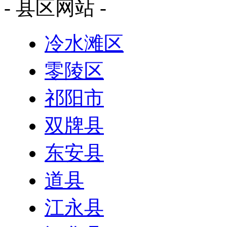
- 县区网站 -
冷水滩区
零陵区
祁阳市
双牌县
东安县
道县
江永县