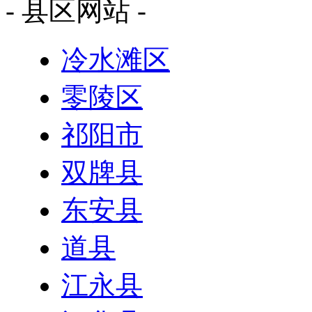
- 县区网站 -
冷水滩区
零陵区
祁阳市
双牌县
东安县
道县
江永县