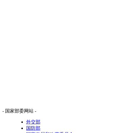
- 国家部委网站 -
外交部
国防部