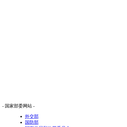
- 国家部委网站 -
外交部
国防部