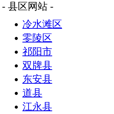
- 县区网站 -
冷水滩区
零陵区
祁阳市
双牌县
东安县
道县
江永县