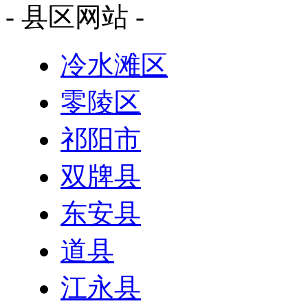
- 县区网站 -
冷水滩区
零陵区
祁阳市
双牌县
东安县
道县
江永县