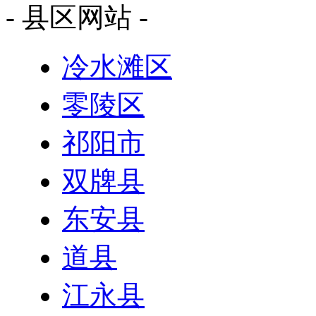
- 县区网站 -
冷水滩区
零陵区
祁阳市
双牌县
东安县
道县
江永县