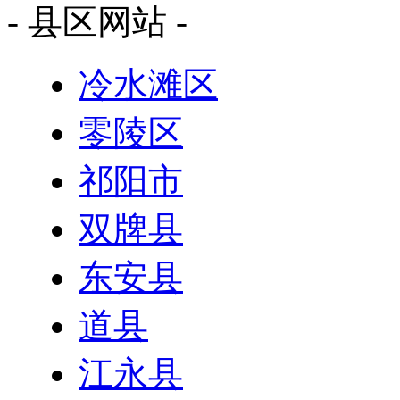
- 县区网站 -
冷水滩区
零陵区
祁阳市
双牌县
东安县
道县
江永县