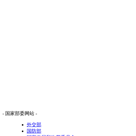
- 国家部委网站 -
外交部
国防部