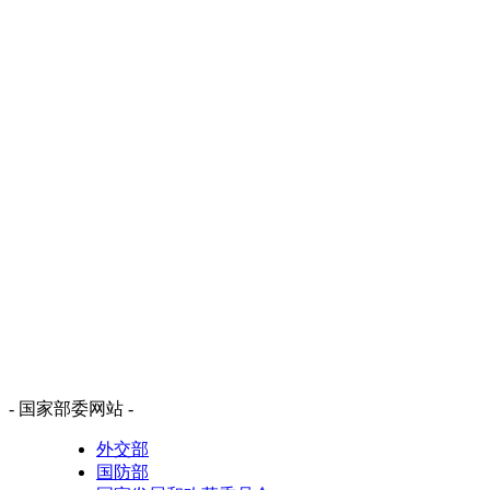
- 国家部委网站 -
外交部
国防部