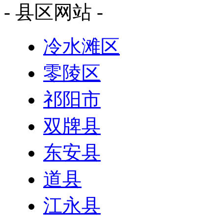
- 县区网站 -
冷水滩区
零陵区
祁阳市
双牌县
东安县
道县
江永县