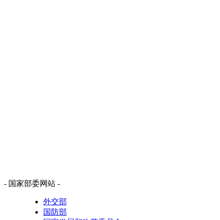
- 国家部委网站 -
外交部
国防部