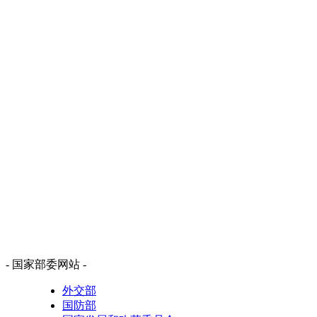
- 国家部委网站 -
外交部
国防部