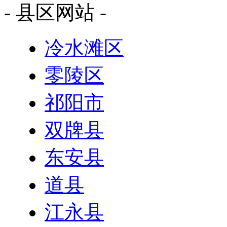
- 县区网站 -
冷水滩区
零陵区
祁阳市
双牌县
东安县
道县
江永县