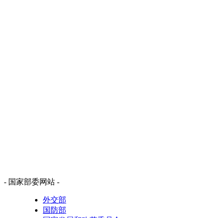
- 国家部委网站 -
外交部
国防部