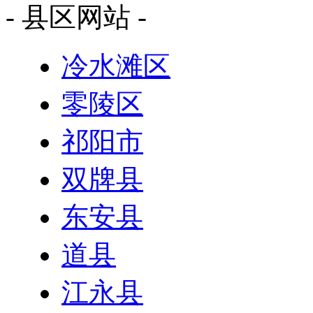
- 县区网站 -
冷水滩区
零陵区
祁阳市
双牌县
东安县
道县
江永县