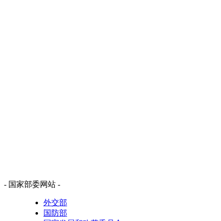
- 国家部委网站 -
外交部
国防部