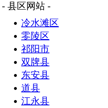
- 县区网站 -
冷水滩区
零陵区
祁阳市
双牌县
东安县
道县
江永县