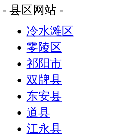
- 县区网站 -
冷水滩区
零陵区
祁阳市
双牌县
东安县
道县
江永县