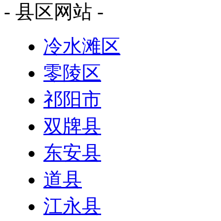
- 县区网站 -
冷水滩区
零陵区
祁阳市
双牌县
东安县
道县
江永县