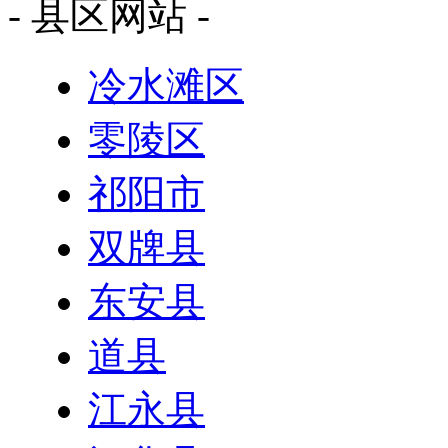
- 县区网站 -
冷水滩区
零陵区
祁阳市
双牌县
东安县
道县
江永县