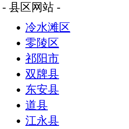
- 县区网站 -
冷水滩区
零陵区
祁阳市
双牌县
东安县
道县
江永县