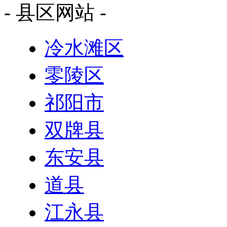
- 县区网站 -
冷水滩区
零陵区
祁阳市
双牌县
东安县
道县
江永县