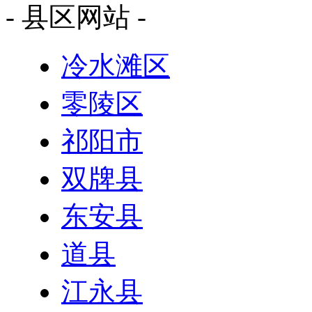
- 县区网站 -
冷水滩区
零陵区
祁阳市
双牌县
东安县
道县
江永县