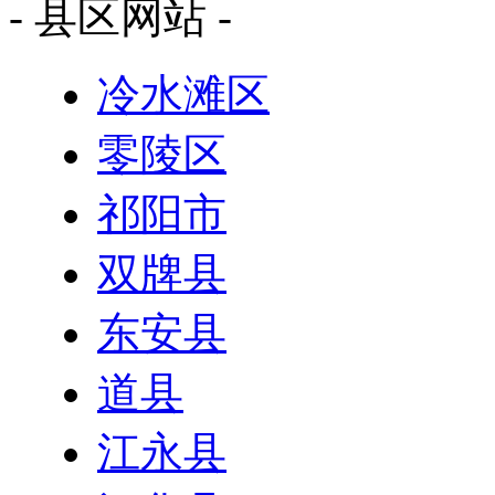
- 县区网站 -
冷水滩区
零陵区
祁阳市
双牌县
东安县
道县
江永县