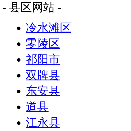
- 县区网站 -
冷水滩区
零陵区
祁阳市
双牌县
东安县
道县
江永县