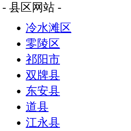
- 县区网站 -
冷水滩区
零陵区
祁阳市
双牌县
东安县
道县
江永县