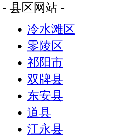
- 县区网站 -
冷水滩区
零陵区
祁阳市
双牌县
东安县
道县
江永县