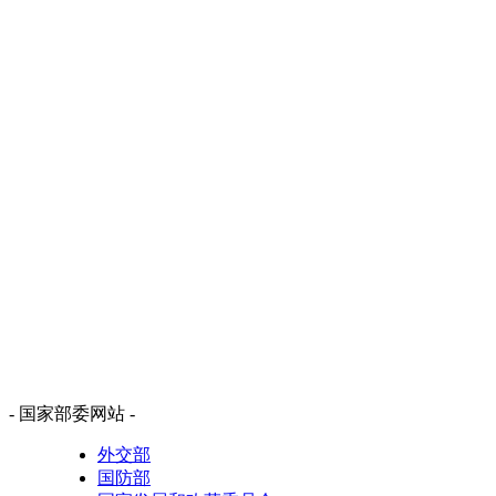
- 国家部委网站 -
外交部
国防部