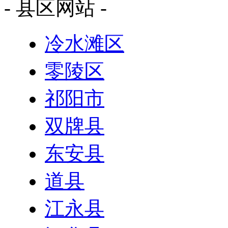
- 县区网站 -
冷水滩区
零陵区
祁阳市
双牌县
东安县
道县
江永县