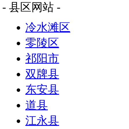
- 县区网站 -
冷水滩区
零陵区
祁阳市
双牌县
东安县
道县
江永县