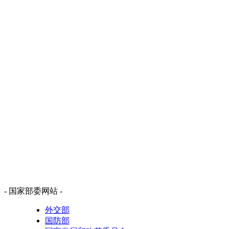
- 国家部委网站 -
外交部
国防部