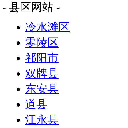
- 县区网站 -
冷水滩区
零陵区
祁阳市
双牌县
东安县
道县
江永县