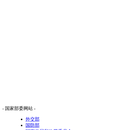
- 国家部委网站 -
外交部
国防部