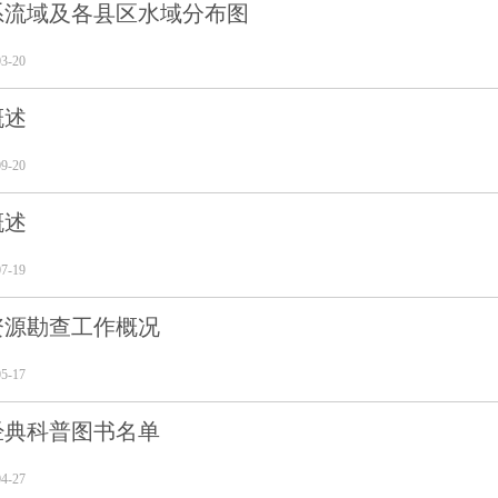
系流域及各县区水域分布图
3-20
概述
9-20
概述
7-19
资源勘查工作概况
5-17
经典科普图书名单
4-27