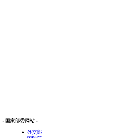
- 国家部委网站 -
外交部