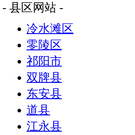
- 县区网站 -
冷水滩区
零陵区
祁阳市
双牌县
东安县
道县
江永县