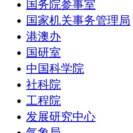
国务院参事室
国家机关事务管理局
港澳办
国研室
中国科学院
社科院
工程院
发展研究中心
气象局