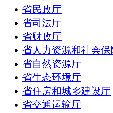
省民政厅
省司法厅
省财政厅
省人力资源和社会保
省自然资源厅
省生态环境厅
省住房和城乡建设厅
省交通运输厅