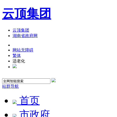
云顶集团
云顶集团
湖南省政府网
网站无障碍
繁体
适老化
站群导航
首页
市政府