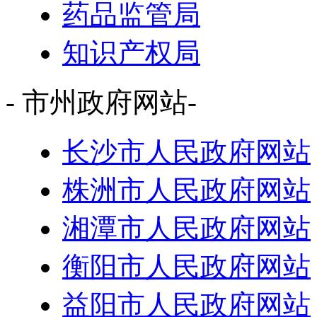
药品监管局
知识产权局
- 市州政府网站-
长沙市人民政府网站
株洲市人民政府网站
湘潭市人民政府网站
衡阳市人民政府网站
益阳市人民政府网站