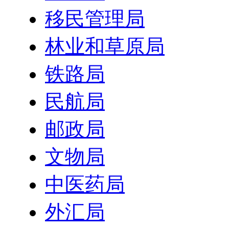
移民管理局
林业和草原局
铁路局
民航局
邮政局
文物局
中医药局
外汇局