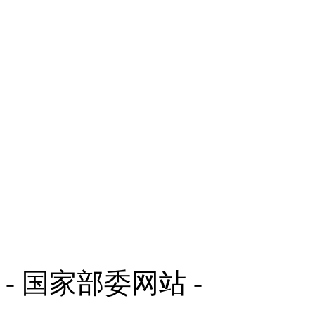
- 国家部委网站 -