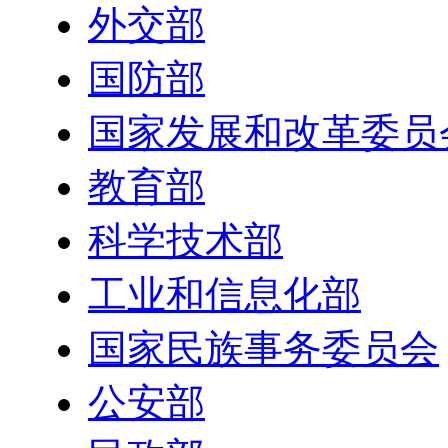
外交部
国防部
国家发展和改革委员
教育部
科学技术部
工业和信息化部
国家民族事务委员会
公安部