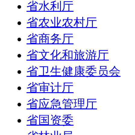
省水利厅
省农业农村厅
省商务厅
省文化和旅游厅
省卫生健康委员会
省审计厅
省应急管理厅
省国资委