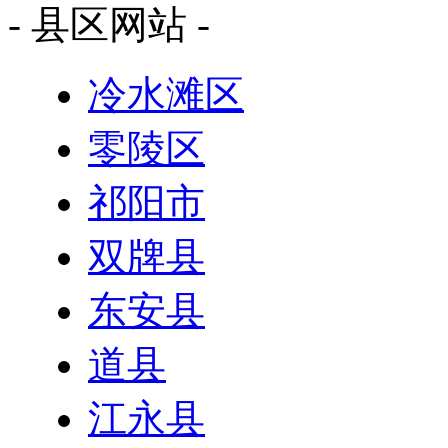
- 县区网站 -
冷水滩区
零陵区
祁阳市
双牌县
东安县
道县
江永县