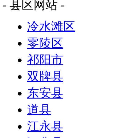
- 县区网站 -
冷水滩区
零陵区
祁阳市
双牌县
东安县
道县
江永县