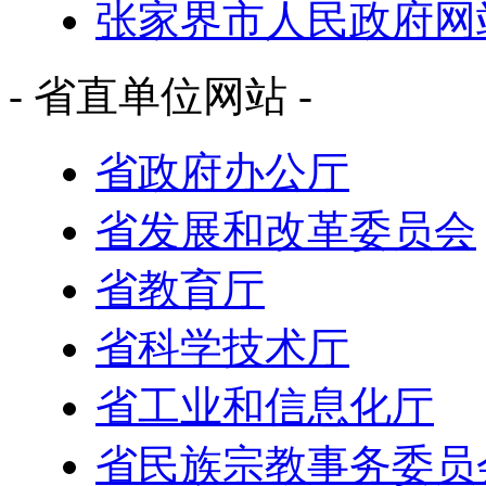
张家界市人民政府网
- 省直单位网站 -
省政府办公厅
省发展和改革委员会
省教育厅
省科学技术厅
省工业和信息化厅
省民族宗教事务委员