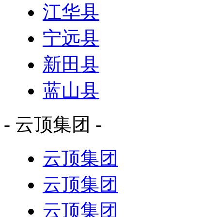
江华县
宁远县
新田县
蓝山县
- 云顶集团 -
云顶集团
云顶集团
云顶集团