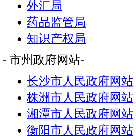
外汇局
药品监管局
知识产权局
- 市州政府网站-
长沙市人民政府网站
株洲市人民政府网站
湘潭市人民政府网站
衡阳市人民政府网站