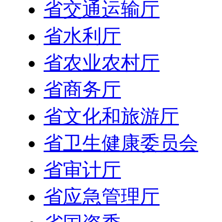
省交通运输厅
省水利厅
省农业农村厅
省商务厅
省文化和旅游厅
省卫生健康委员会
省审计厅
省应急管理厅