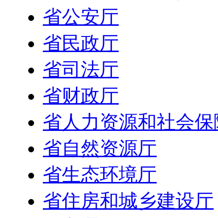
省公安厅
省民政厅
省司法厅
省财政厅
省人力资源和社会保
省自然资源厅
省生态环境厅
省住房和城乡建设厅