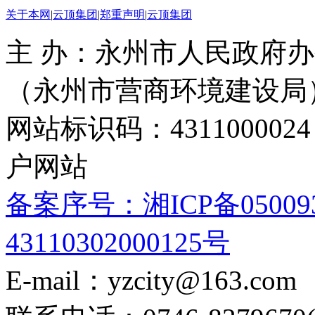
关于本网
|
云顶集团
|
郑重声明
|
云顶集团
主 办：永州市人民政府办
（永州市营商环境建设局
网站标识码：4311000
户网站
备案序号：湘ICP备05009
43110302000125号
E-mail：yzcity@163.com