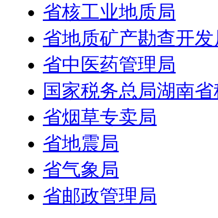
省核工业地质局
省地质矿产勘查开发
省中医药管理局
国家税务总局湖南省
省烟草专卖局
省地震局
省气象局
省邮政管理局