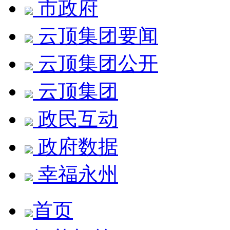
市政府
云顶集团要闻
云顶集团公开
云顶集团
政民互动
政府数据
幸福永州
首页