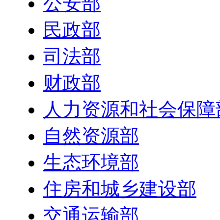
公安部
民政部
司法部
财政部
人力资源和社会保障
自然资源部
生态环境部
住房和城乡建设部
交通运输部