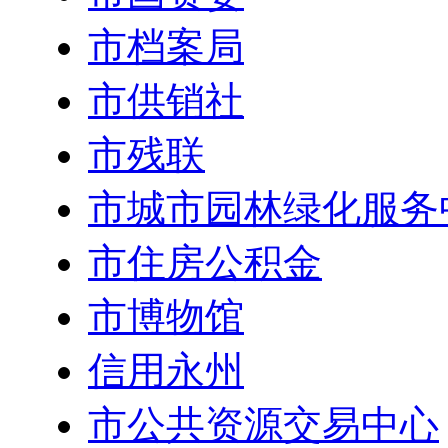
市档案局
市供销社
市残联
市城市园林绿化服务
市住房公积金
市博物馆
信用永州
市公共资源交易中心