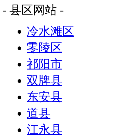
- 县区网站 -
冷水滩区
零陵区
祁阳市
双牌县
东安县
道县
江永县