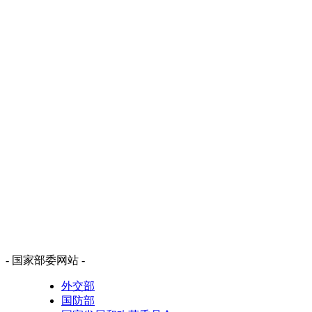
- 国家部委网站 -
外交部
国防部